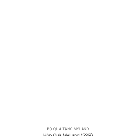
BỘ QUÀ TẶNG MYLAND
Hộp Quà MyLand (5SP)