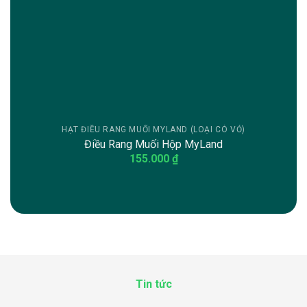
HẠT ĐIỀU RANG MUỐI MYLAND (LOẠI CÓ VỎ)
Điều Rang Muối Hộp MyLand
155.000
₫
Tin tức