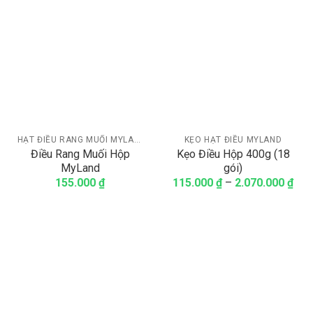
HẠT ĐIỀU RANG MUỐI MYLAND (LOẠI CÓ VỎ)
KẸO HẠT ĐIỀU MYLAND
Điều Rang Muối Hộp
Kẹo Điều Hộp 400g (18
MyLand
gói)
155.000
₫
115.000
₫
–
2.070.000
₫