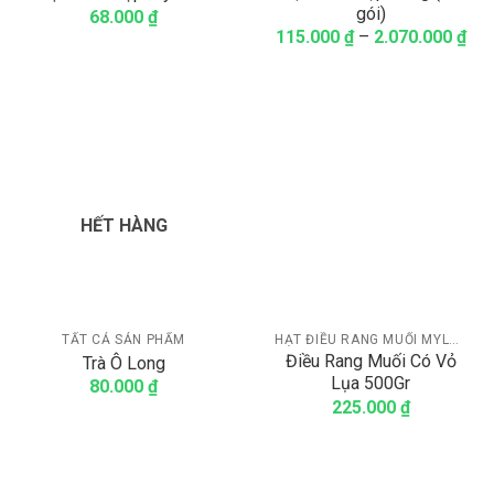
gói)
68.000
₫
115.000
₫
–
2.070.000
₫
HẾT HÀNG
TẤT CẢ SẢN PHẨM
HẠT ĐIỀU RANG MUỐI MYLAND (LOẠI CÓ VỎ)
Điều Rang Muối Có Vỏ
Trà Ô Long
Lụa 500Gr
80.000
₫
225.000
₫