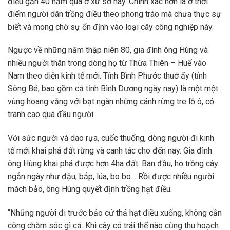
điều gần 40 năm qua ở xứ sở này. Chính xác hơn là ở thời
điểm người dân trồng điều theo phong trào mà chưa thực sự
biết và mong chờ sự ổn định vào loại cây công nghiệp này.
Ngược về những năm thập niên 80, gia đình ông Hùng và
nhiều người thân trong dòng họ từ Thừa Thiên – Huế vào
Nam theo diện kinh tế mới. Tỉnh Bình Phước thuở ấy (tỉnh
Sông Bé, bao gồm cả tỉnh Bình Dương ngày nay) là một một
vùng hoang vắng với bạt ngàn những cánh rừng tre lồ ô, cỏ
tranh cao quá đầu người.
Với sức người và dao rựa, cuốc thuổng, dòng người đi kinh
tế mới khai phá đất rừng và canh tác cho đến nay. Gia đình
ông Hùng khai phá được hơn 4ha đất. Ban đầu, họ trồng cây
ngắn ngày như đậu, bắp, lúa, bo bo… Rồi được nhiều người
mách bảo, ông Hùng quyết định trồng hạt điều.
“Những người đi trước bảo cứ thả hạt điều xuống, không cần
công chăm sóc gì cả. Khi cây có trái thể nào cũng thu hoạch