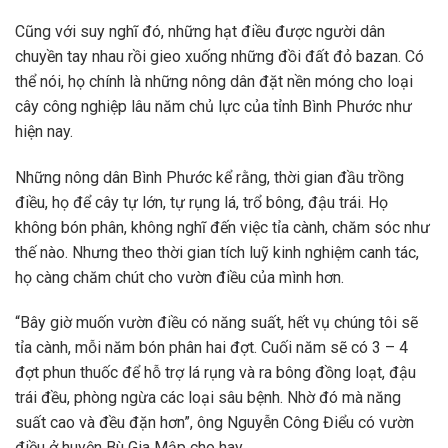
Cũng với suy nghĩ đó, những hạt điều được người dân
chuyền tay nhau rồi gieo xuống những đồi đất đỏ bazan. Có
thể nói, họ chính là những nông dân đặt nền móng cho loại
cây công nghiệp lâu năm chủ lực của tỉnh Bình Phước như
hiện nay.
Những nông dân Bình Phước kể rằng, thời gian đầu trồng
điều, họ để cây tự lớn, tự rụng lá, trổ bông, đậu trái. Họ
không bón phân, không nghĩ đến việc tỉa cành, chăm sóc như
thế nào. Nhưng theo thời gian tích luỹ kinh nghiệm canh tác,
họ càng chăm chút cho vườn điều của mình hơn.
“Bây giờ muốn vườn điều có năng suất, hết vụ chúng tôi sẽ
tỉa cành, mỗi năm bón phân hai đợt. Cuối năm sẽ có 3 – 4
đợt phun thuốc để hỗ trợ lá rụng và ra bông đồng loạt, đậu
trái đều, phòng ngừa các loại sâu bệnh. Nhờ đó mà năng
suất cao và đều đặn hơn”, ông Nguyễn Công Điểu có vườn
điều ở huyện Bù Gia Mập cho hay.